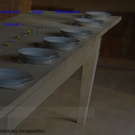
istelltisch)
Regal
Möbelgalerie
Kontakt
ersönliches Designmöbel.