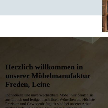
Herzlich willkommen in
unserer Möbelmanufaktur
Freden, Leine
Individuelle und unverwechselbare Möbel, wir beraten sie
ausführlich und fertigen nach Ihren Wünschen an. Höchste
Präzision und Gewissenhaftigkeit sind bei unserer Arbeit