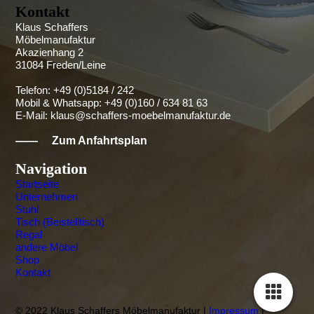
Kontakt
Klaus Schaffers
Möbelmanufaktur
Akazienhang 2
31084 Freden/Leine
Telefon: +49 (0)5184 / 242
Mobil & Whatsapp: +49 (0)160 / 634 81 63
E-Mail:
klaus@schaffers-moebelmanufaktur.de
——
Zum Anfahrtsplan
Navigation
Startseite
Unternehmen
Stuhl
Tisch (Beistelltisch)
Regal
andere Möbel
Shop
Kontakt
© 2022 Klaus Schaffers Möbelmanufaktur |
Impressum
|