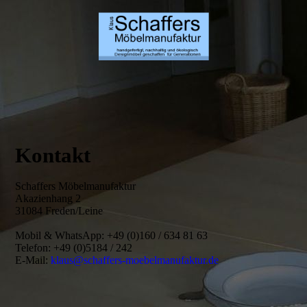
Kontakt
Schaffers Möbelmanufaktur
Akazienhang 2
31084 Freden/Leine
Mobil & WhatsApp: +49 (0)160 / 634 81 63
Telefon: +49 (0)5184 / 242
E-Mail:
klaus@schaffers-moebelmanufaktur.de