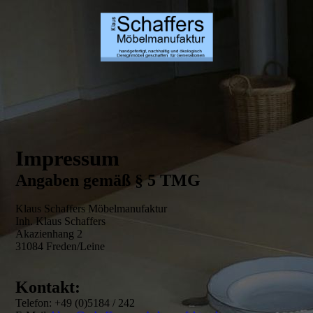
Impressum
Angaben gemäß § 5 TMG
Klaus Schaffers Möbelmanufaktur
Inh. Klaus Schaffers
Akazienhang 2
31084 Freden/Leine
Kontakt:
Telefon: +49 (0)5184 / 242