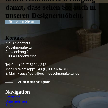
damit, dass sehen Sie auch in
unseren Designer­möbeln.
Schreiben Sie uns
Kontakt
Klaus Schaffers
Möbelmanufaktur
Akazienhang 2
31084 Freden/Leine
Telefon: +49 (0)5184 / 242
Mobil & Whatsapp: +49 (0)160 / 634 81 63
E-Mail:
klaus@schaffers-moebelmanufaktur.de
——
Zum Anfahrtsplan
Navigation
Startseite
Unternehmen
Stuhl