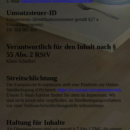
E-Mail:
klaus@schaffers-moebelmanufaktur.de
Umsatzsteuer-ID
Umsatzsteuer-Identifikationsnummer gemäß §27 a
Umsatzsteuergesetz:
DE 114 501 881
Verantwortlich für den Inhalt nach §
55 Abs. 2 RStV
Klaus Schaffers
Streitschlichtung
Die Europäische Kommission stellt eine Plattform zur Online-
Streitbeilegung (OS) bereit:
https://ec.europa.eu/consumers/odr
.
Unsere E-Mail-Adresse finden Sie oben im Impressum. Wir
sind nicht bereit oder verpflichtet, an Streitbeilegungsverfahren
vor einer Verbraucherschlichtungsstelle teilzunehmen.
Haftung für Inhalte
Als Diensteanbieter sind wir gemäß § 7 Abs.1 TMG für eigene