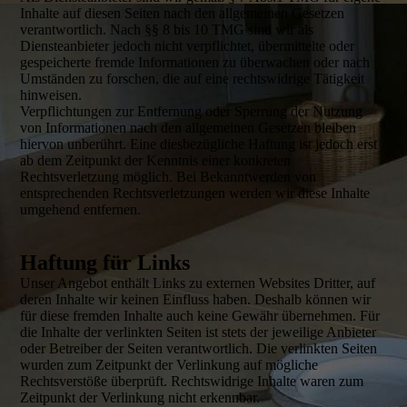
Inhalte auf diesen Seiten nach den allgemeinen Gesetzen
verantwortlich. Nach §§ 8 bis 10 TMG sind wir als
Diensteanbieter jedoch nicht verpflichtet, übermittelte oder
gespeicherte fremde Informationen zu überwachen oder nach
Umständen zu forschen, die auf eine rechtswidrige Tätigkeit
hinweisen.
Verpflichtungen zur Entfernung oder Sperrung der Nutzung
von Informationen nach den allgemeinen Gesetzen bleiben
hiervon unberührt. Eine diesbezügliche Haftung ist jedoch erst
ab dem Zeitpunkt der Kenntnis einer konkreten
Rechtsverletzung möglich. Bei Bekanntwerden von
entsprechenden Rechtsverletzungen werden wir diese Inhalte
umgehend entfernen.
Haftung für Links
Unser Angebot enthält Links zu externen Websites Dritter, auf
deren Inhalte wir keinen Einfluss haben. Deshalb können wir
für diese fremden Inhalte auch keine Gewähr übernehmen. Für
die Inhalte der verlinkten Seiten ist stets der jeweilige Anbieter
oder Betreiber der Seiten verantwortlich. Die verlinkten Seiten
wurden zum Zeitpunkt der Verlinkung auf mögliche
Rechtsverstöße überprüft. Rechtswidrige Inhalte waren zum
Zeitpunkt der Verlinkung nicht erkennbar.