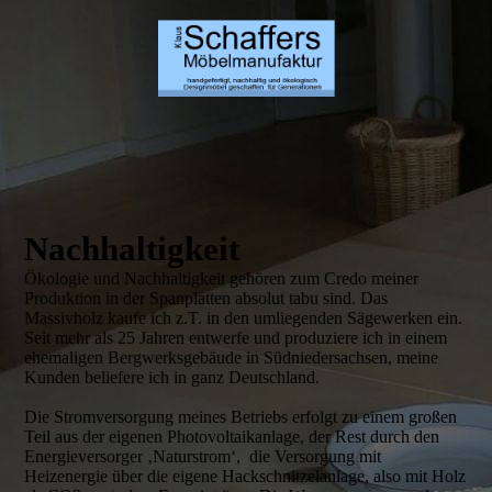
Nachhaltigkeit
Ökologie und Nachhaltigkeit gehören zum Credo meiner
Produktion in der Spanplatten absolut tabu sind. Das
Massivholz kaufe ich z.T. in den umliegenden Sägewerken ein.
Seit mehr als 25 Jahren entwerfe und produziere ich in einem
ehemaligen Bergwerksgebäude in Südniedersachsen, meine
Kunden beliefere ich in ganz Deutschland.
Die Stromversorgung meines Betriebs erfolgt zu einem großen
Teil aus der eigenen Photovoltaikanlage, der Rest durch den
Energieversorger ‚Naturstrom‘, die Versorgung mit
Heizenergie über die eigene Hackschnitzelanlage, also mit Holz