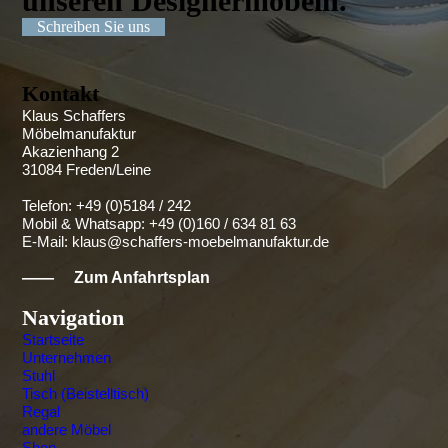
unseren Designer­möbeln.
Schreiben Sie uns
Kontakt
Klaus Schaffers
Möbelmanufaktur
Akazienhang 2
31084 Freden/Leine
Telefon: +49 (0)5184 / 242
Mobil & Whatsapp: +49 (0)160 / 634 81 63
E-Mail:
klaus@schaffers-moebelmanufaktur.de
——
Zum Anfahrtsplan
Navigation
Startseite
Unternehmen
Stuhl
Tisch (Beistelltisch)
Regal
andere Möbel
Shop