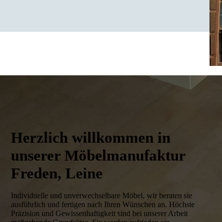
Herzlich willkommen in
unserer Möbelmanufaktur
Freden, Leine
Individuelle und unverwechselbare Möbel, wir beraten sie
ausführlich und fertigen nach Ihren Wünschen an. Höchste
Präzision und Gewissenhaftigkeit sind bei unserer Arbeit